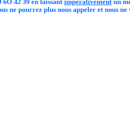
 6O 42 39 en laissant
impérativement
un me
ous ne pourrez plus nous appeler et nous ne